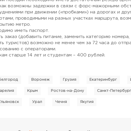
 как возможны задержки в связи с форс-мажорными обс
руднениями при движении («пробками») на дорогах и дру
тами, проводимыми на разных участках маршрута, возм
крытию метро.
одимо иметь паспорт.
ь заказ (добавить питание, заменить категорию номера,
ть туристов) возможно не менее чем за 72 часа до отпр
асованию с операторами.
кам старше 14 лет и студентам – 400 рублей.
Белгород
Воронеж
Грузия
Екатеринбург
арелия
Крым
Ростов-на-Дону
Санкт-Петербур
Ульяновск
Урал
Чечня
Якутия