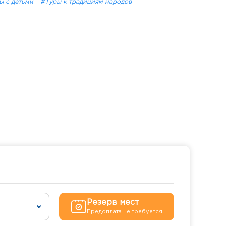
ы с детьми
#Туры к традициям народов
Резерв мест
Предоплата не требуется