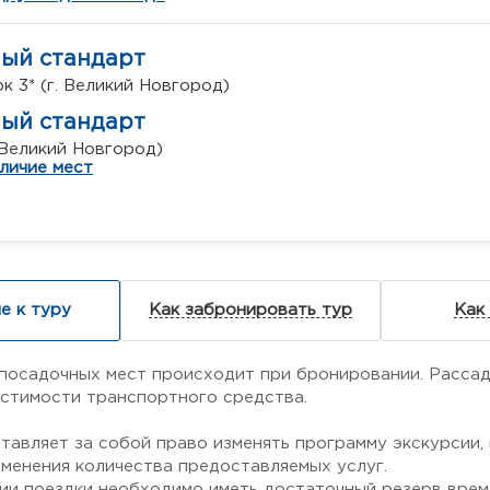
ный стандарт
к 3* (г. Великий Новгород)
ный стандарт
. Великий Новгород)
личие мест
е к туру
Как забронировать тур
Как
посадочных мест происходит при бронировании. Рассад
естимости транспортного средства.
тавляет за собой право изменять программу экскурсии,
зменения количества предоставляемых услуг.
ии поездки необходимо иметь достаточный резерв време