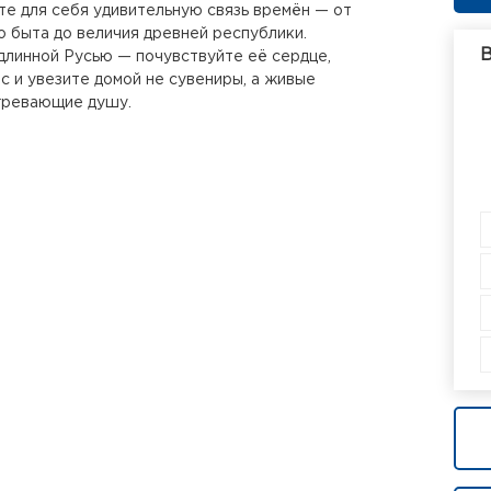
те для себя удивительную связь времён — от
о быта до величия древней республики.
В
длинной Русью — почувствуйте её сердце,
с и увезите домой не сувениры, а живые
гревающие душу.