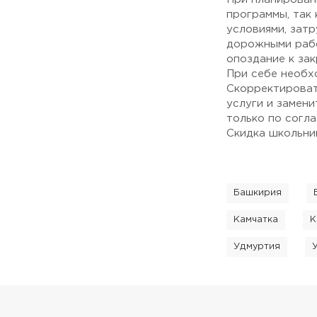
программы, так
условиями, зат
дорожными рабо
опоздание к за
При себе необх
Скорректироват
услуги и замени
только по согл
Скидка школьни
Башкирия
Камчатка
К
Удмуртия