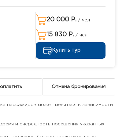
20 000 Р.
/ чел
15 830 Р.
/ чел
Купить тур
 оплатить
Отмена бронирования
ка пассажиров может меняться в зависимости
 время и очередность посещения указанных
ни – не менее 3 часов после окончания