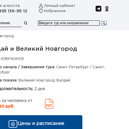
я агентств
Личный кабинет
495 136-95-12
Избранное
овгород
дай и Великий Новгород
 ИЗБРАННОЕ
о начала / Завершения тура:
Санкт-Петербург / Санкт-
рбург
а показа:
Великий Новгород, Валдай
олжительность:
2 дня
 за человека от
60 руб.
Цены и расписание