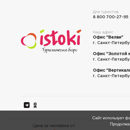
Для туристов
8 800 700-27-95
Наш адрес
Офис "Велви"
г. Санкт-Петербу
Офис "Золотой 
г. Санкт-Петербу
Офис "Вертикал
г. Санкт-Петербур
Сайт использует фа
Продолжая
Цена за человека от
Цена за человека от