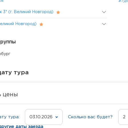
ок
#Тур
 3* (г. Великий Новгород)
 Великий Новгород)
группы
рбург
ату тура
ь цены
ту тура:
03.10.2026
Сколько вас будет?
2
другие даты заезда