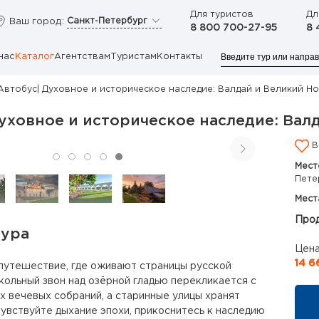
Для туристов
Дл
Санкт-Петербург
Ваш город:
8 800 700-27-95
8 
нас
Каталог
Агентствам
Туристам
Контакты
Автобус| Духовное и историческое наследие: Валдай и Великий Н
уховное и историческое наследие: Вал
В
Мест
Пете
Мест
Прод
тура
Цена
14 6
путешествие, где оживают страницы русской
окольный звон над озёрной гладью перекликается с
х вечевых собраний, а старинные улицы хранят
чувствуйте дыхание эпохи, прикоснитесь к наследию