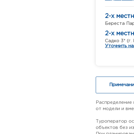
2-х мест
Береста Пар
2-х мест
Садко 3* (г
Уточнить на
Примечани
Распределение 
от модели и вм
Туроператор ос
объектов без и
При планирован