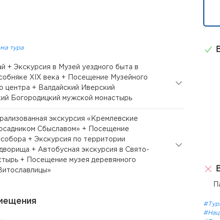
ма тура
В
ай + Экскурсия в Музей уездного быта в
собняке XIX века + Посещение Музейного
о центра + Валдайский Иверский
ий Богородицкий мужской монастырь
трализованная экскурсия «Кремлевские
посадником Сбыславом» + Посещение
собора + Экскурсия по территории
дворища + Автобусная экскурсия в Свято-
тырь + Посещение музея деревянного
В
Витославлицы»
П
мещения
#Тур
#Нац