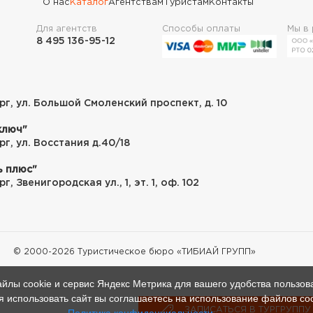
О нас
Каталог
Агентствам
Туристам
Контакты
Для агентств
Способы оплаты
Мы в
8 495 136-95-12
рг, ул. Большой Смоленский проспект, д. 10
ключ"
рг, ул. Восстания д.40/18
ь плюс"
г, Звенигородская ул., 1, эт. 1, оф. 102
© 2000-
2026
Туристическое бюро «ТИБИАЙ ГРУПП»
йлы cookie и сервис Яндекс Метрика для вашего удобства пользов
 использовать сайт вы соглашаетесь на использование файлов co
ЗАПИСАТЬСЯ В ТУРГРУППУ
ЗАПИСАТЬСЯ В ТУРГРУППУ