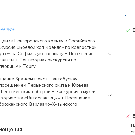
ма тура
В
ещение Новгородского кремля и Софийского
скурсия «Боевой ход Кремля» по крепостной
одъем на Софийскую звонницу + Посещение
палаты + Пешеходная экскурсия по
дворищу и Торгу
ещение Spa-комплекса + автобусная
 посещением Перынского скита и Юрьева
 Георгиевским собором + Экскурсия в музей
 зодчества «Витославлицы» + Посещение
броженского Варлаамо-Хутынского
В
П
мещения
о