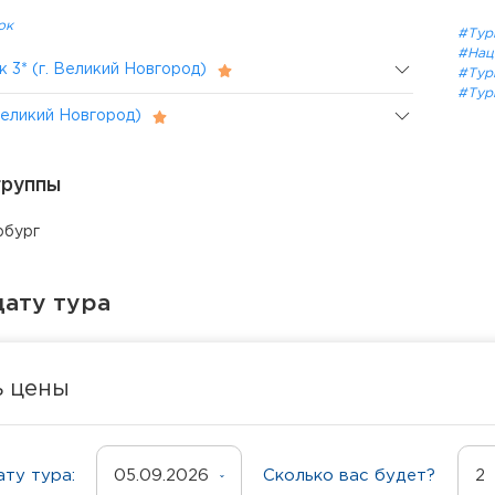
ок
#Тур
#Нац
 3* (г. Великий Новгород)
#Тур
#Тур
 Великий Новгород)
группы
рбург
ату тура
ь цены
ту тура:
05.09.2026
Сколько вас будет?
2