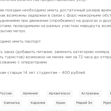
ии поездки необходимо иметь достаточный резерв време
 как возможны задержки в связи с форс-мажорными обс
руднениями при движении («пробками») на дорогах и дру
тами, проводимыми на разных участках маршрута, возм
крытию метро.
одимо иметь паспорт.
ь заказ (добавить питание, заменить категорию номера,
ть туристов) возможно не менее чем за 72 часа до отпр
асованию с операторами.
кам старше 14 лет студентам – 400 рублей.
России
Армения
Архангельск
Астрахань
Камчатка
Карелия
Крым
Марий Эл
Мур