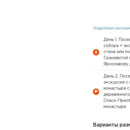
Подробная програм
День 1. Пос
собора + эк
стене или п
Грановитой 
Ярославову 
День 2. Пос
экскурсия с
монастыря с
деревянного
Спасо-Прео
монастыря
Варианты раз