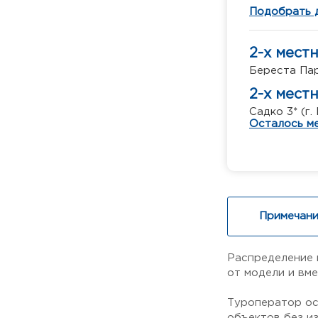
Подобрать 
2-х мест
Береста Пар
2-х мест
Садко 3* (г
Осталось ме
Примечани
Распределение 
от модели и вм
Туроператор ос
объектов без и