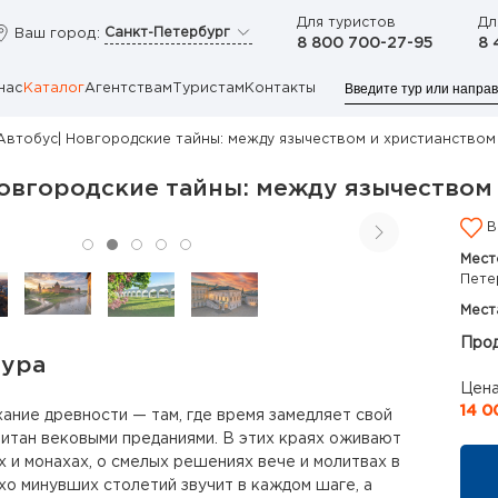
Для туристов
Дл
Санкт-Петербург
Ваш город:
8 800 700-27-95
8 
нас
Каталог
Агентствам
Туристам
Контакты
Автобус| Новгородские тайны: между язычеством и христианством
овгородские тайны: между язычеством
В
Мест
Пете
Мест
Прод
тура
Цена
14 0
ание древности — там, где время замедляет свой
опитан вековыми преданиями. В этих краях оживают
х и монахах, о смелых решениях вече и молитвах в
хо минувших столетий звучит в каждом шаге, а