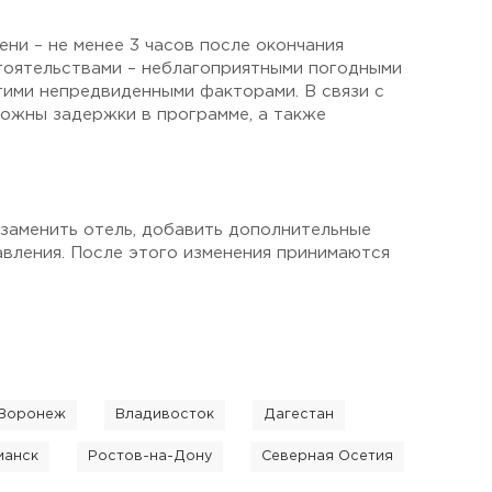
ни – не менее 3 часов после окончания
тоятельствами – неблагоприятными погодными
гими непредвиденными факторами. В связи с
ожны задержки в программе, а также
 заменить отель, добавить дополнительные
авления. После этого изменения принимаются
Воронеж
Владивосток
Дагестан
манск
Ростов-на-Дону
Северная Осетия