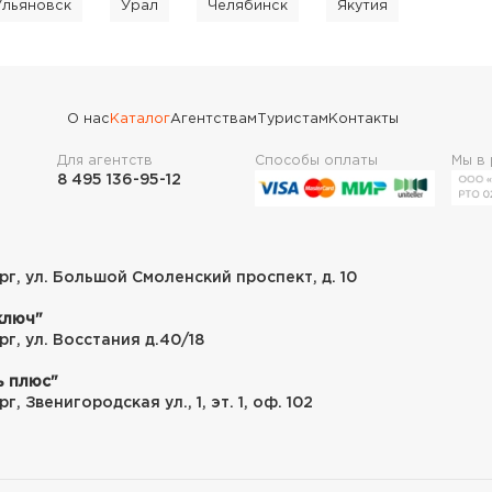
Ульяновск
Урал
Челябинск
Якутия
О нас
Каталог
Агентствам
Туристам
Контакты
Для агентств
Способы оплаты
Мы в
8 495 136-95-12
рг, ул. Большой Смоленский проспект, д. 10
ключ"
рг, ул. Восстания д.40/18
ь плюс"
г, Звенигородская ул., 1, эт. 1, оф. 102