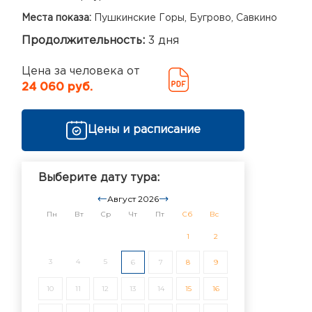
Места показа:
Пушкинские Горы, Бугрово, Савкино
Продолжительность:
3 дня
Цена за человека от
24 060 руб.
Цены и расписание
Выберите дату тура:
Август 2026
Пн
Вт
Ср
Чт
Пт
Сб
Вс
1
2
3
4
5
6
7
8
9
10
11
12
13
14
15
16