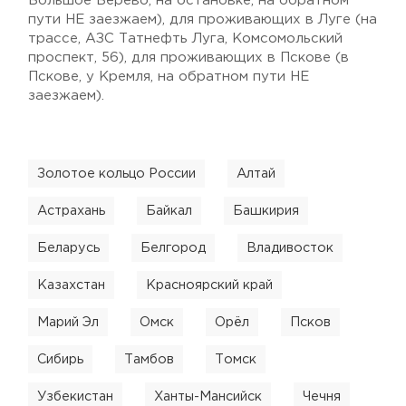
Большое Верево, на остановке, на обратном
пути НЕ заезжаем), для проживающих в Луге (на
трассе, АЗС Татнефть Луга, Комсомольский
проспект, 56), для проживающих в Пскове (в
Пскове, у Кремля, на обратном пути НЕ
заезжаем).
Золотое кольцо России
Алтай
Астрахань
Байкал
Башкирия
Беларусь
Белгород
Владивосток
Казахстан
Красноярский край
Марий Эл
Омск
Орёл
Псков
Сибирь
Тамбов
Томск
Узбекистан
Ханты-Мансийск
Чечня